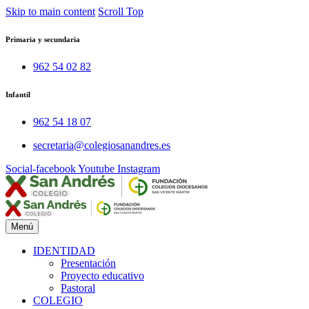
Skip to main content
Scroll Top
Primaria y secundaria
962 54 02 82
Infantil
962 54 18 07
secretaria@colegiosanandres.es
Social-facebook
Youtube
Instagram
Menú
IDENTIDAD
Presentación
Proyecto educativo
Pastoral
COLEGIO