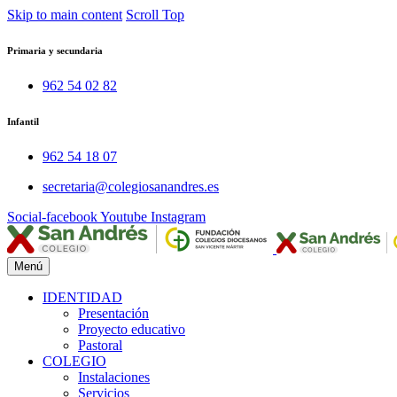
Skip to main content
Scroll Top
Primaria y secundaria
962 54 02 82
Infantil
962 54 18 07
secretaria@colegiosanandres.es
Social-facebook
Youtube
Instagram
Menú
IDENTIDAD
Presentación
Proyecto educativo
Pastoral
COLEGIO
Instalaciones
Servicios