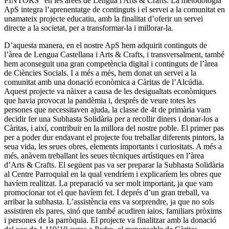
PINTORS” en les àrees de Lengua i Arts & Crafts. La metodologia
ApS integra l’aprenentatge de continguts i el servei a la comunitat en
unamateix projecte educatiu, amb la finalitat d’oferir un servei
directe a la societat, per a transformar-la i millorar-la.
D’aquesta manera, en el nostre ApS hem adquirit continguts de
l’àrea de Lengua Castellana i Arts & Crafts, i transversalment, també
hem aconseguit una gran competència digital i continguts de l’àrea
de Ciències Socials. I a més a més, hem donat un servei a la
comunitat amb una donació econòmica a Càritas de l’Alcúdia.
Aquest projecte va nàixer a causa de les desigualtats econòmiques
que havia provocat la pandèmia i, després de veure totes les
persones que necessitaven ajuda, la classe de 4t de primària vam
decidir fer una Subhasta Solidària per a recollir diners i donar-los a
Càritas, i així, contribuir en la millora del nostre poble. El primer pas
per a poder dur endavant el projecte fou treballar diferents pintors, la
seua vida, les seues obres, elements importants i curiositats. A més a
més, anàvem treballant les seues tècniques artístiques en l’àrea
d’Arts & Crafts. El següent pas va ser preparar la Subhasta Solidària
al Centre Parroquial en la qual vendríem i explicaríem les obres que
havíem realitzat. La preparació va ser molt important, ja que vam
promocionar tot el que havíem fet. I deprés d’un gran treball, va
arribar la subhasta. L’assistència ens va sorprendre, ja que no sols
assistiren els pares, sinó que també acudiren iaios, familiars pròxims
i persones de la parròquia. El projecte va finalitzar amb la donació