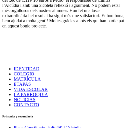
del xec de 1.119’10 euros a Pedro, el responsable de Càritas
l’Alcúdia i amb una xicoteta reflexió i agraïment. No podem estar
més orgullosos dels nostres alumnes. Han fet una tasca
extraordinària i el resultat ha sigut més que satisfactori. Enhorabona,
hem ajudat a molta gent!! Moltes gràcies a tots els qui han participat
en aquest bonic projecte.
IDENTIDAD
COLEGIO
MATRÍCULA
ETAPAS
VIDA ESCOLAR
LA PARROQUIA
NOTICIAS
CONTACTO
Primaria y secundaria
Plaça Constitució, 5 46250 L'Alcúdia