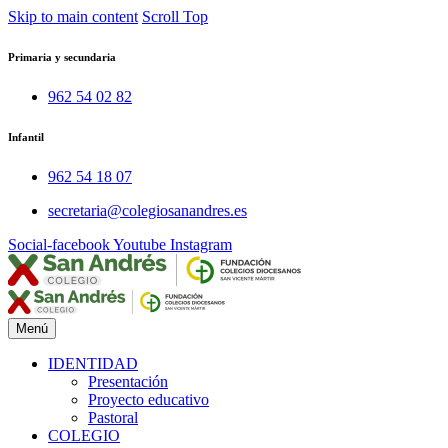
Skip to main content
Scroll Top
Primaria y secundaria
962 54 02 82
Infantil
962 54 18 07
secretaria@colegiosanandres.es
Social-facebook
Youtube
Instagram
Menú
IDENTIDAD
Presentación
Proyecto educativo
Pastoral
COLEGIO